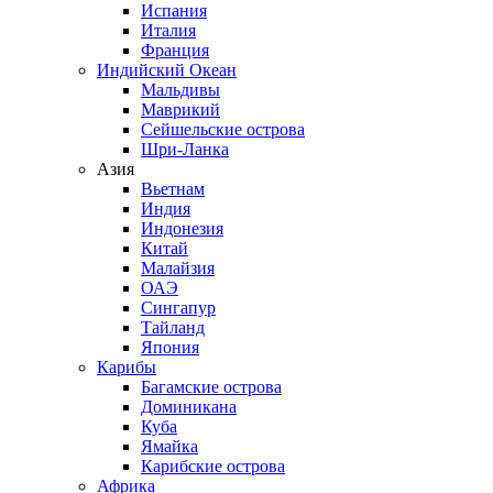
Испания
Италия
Франция
Индийский Океан
Мальдивы
Маврикий
Сейшельские острова
Шри-Ланка
Азия
Вьетнам
Индия
Индонезия
Китай
Малайзия
ОАЭ
Сингапур
Тайланд
Япония
Карибы
Багамские острова
Доминикана
Куба
Ямайка
Карибские острова
Африка