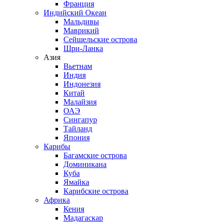
Франция
Индийский Океан
Мальдивы
Маврикий
Сейшельские острова
Шри-Ланка
Азия
Вьетнам
Индия
Индонезия
Китай
Малайзия
ОАЭ
Сингапур
Тайланд
Япония
Карибы
Багамские острова
Доминикана
Куба
Ямайка
Карибские острова
Африка
Кения
Мадагаскар