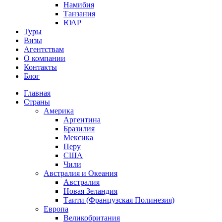
Намибия
Танзания
ЮАР
Туры
Визы
Агентствам
О компании
Контакты
Блог
Главная
Страны
Америка
Аргентина
Бразилия
Мексика
Перу
США
Чили
Австралия и Океания
Австралия
Новая Зеландия
Таити (Французская Полинезия)
Европа
Великобритания