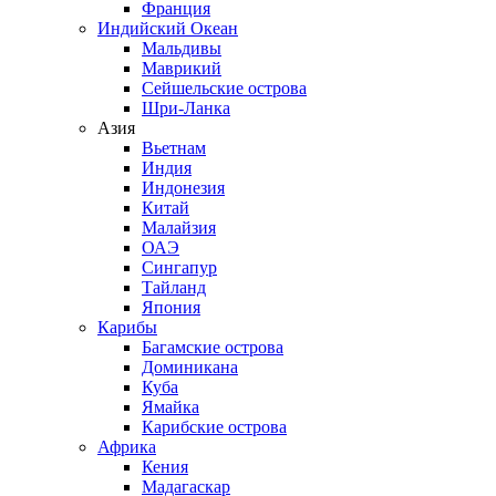
Франция
Индийский Океан
Мальдивы
Маврикий
Сейшельские острова
Шри-Ланка
Азия
Вьетнам
Индия
Индонезия
Китай
Малайзия
ОАЭ
Сингапур
Тайланд
Япония
Карибы
Багамские острова
Доминикана
Куба
Ямайка
Карибские острова
Африка
Кения
Мадагаскар