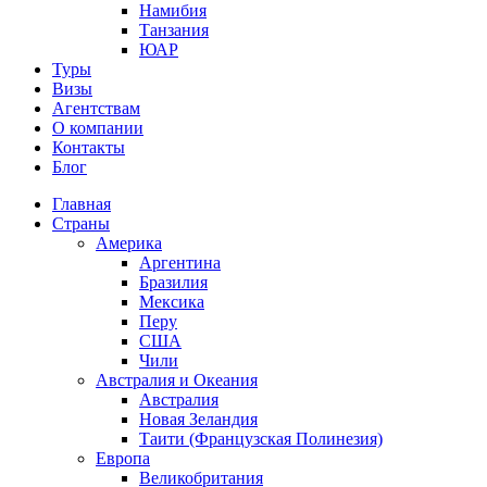
Намибия
Танзания
ЮАР
Туры
Визы
Агентствам
О компании
Контакты
Блог
Главная
Страны
Америка
Аргентина
Бразилия
Мексика
Перу
США
Чили
Австралия и Океания
Австралия
Новая Зеландия
Таити (Французская Полинезия)
Европа
Великобритания