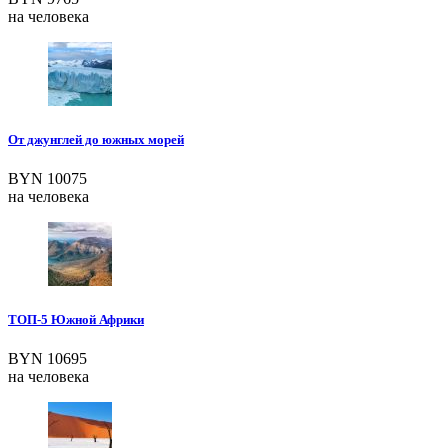
на человека
От джунглей до южных морей
BYN 10075
на человека
ТОП-5 Южной Африки
BYN 10695
на человека