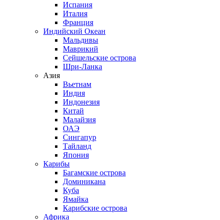
Испания
Италия
Франция
Индийский Океан
Мальдивы
Маврикий
Сейшельские острова
Шри-Ланка
Азия
Вьетнам
Индия
Индонезия
Китай
Малайзия
ОАЭ
Сингапур
Тайланд
Япония
Карибы
Багамские острова
Доминикана
Куба
Ямайка
Карибские острова
Африка